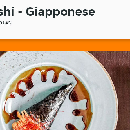
ushi - Giapponese
 00145