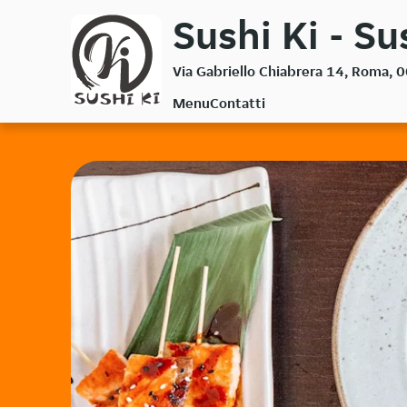
Passa
Sushi Ki - S
al
contenuto
Via Gabriello Chiabrera 14, Roma,
principale
Menu
Contatti